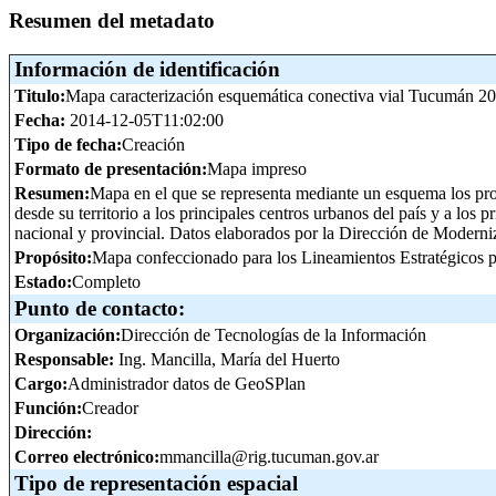
Resumen del metadato
Información de identificación
Titulo:
Mapa caracterización esquemática conectiva vial Tucumán 2
Fecha:
2014-12-05T11:02:00
Tipo de fecha:
Creación
Formato de presentación:
Mapa impreso
Resumen:
Mapa en el que se representa mediante un esquema los pro
desde su territorio a los principales centros urbanos del país y a lo
nacional y provincial. Datos elaborados por la Dirección de Modern
Propósito:
Mapa confeccionado para los Lineamientos Estratégicos p
Estado:
Completo
Punto de contacto:
Organización:
Dirección de Tecnologías de la Información
Responsable:
Ing. Mancilla, María del Huerto
Cargo:
Administrador datos de GeoSPlan
Función:
Creador
Dirección:
Correo electrónico:
mmancilla@rig.tucuman.gov.ar
Tipo de representación espacial