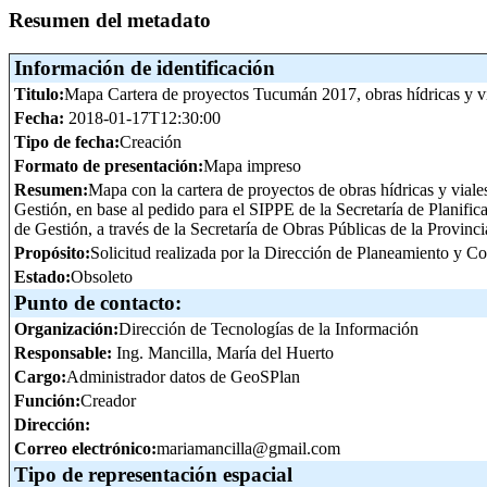
Resumen del metadato
Información de identificación
Titulo:
Mapa Cartera de proyectos Tucumán 2017, obras hídricas y vi
Fecha:
2018-01-17T12:30:00
Tipo de fecha:
Creación
Formato de presentación:
Mapa impreso
Resumen:
Mapa con la cartera de proyectos de obras hídricas y viale
Gestión, en base al pedido para el SIPPE de la Secretaría de Planifi
de Gestión, a través de la Secretaría de Obras Públicas de la Provin
Propósito:
Solicitud realizada por la Dirección de Planeamiento y C
Estado:
Obsoleto
Punto de contacto:
Organización:
Dirección de Tecnologías de la Información
Responsable:
Ing. Mancilla, María del Huerto
Cargo:
Administrador datos de GeoSPlan
Función:
Creador
Dirección:
Correo electrónico:
mariamancilla@gmail.com
Tipo de representación espacial