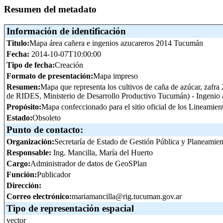
Resumen del metadato
Información de identificación
Titulo:
Mapa área cañera e ingenios azucareros 2014 Tucumán
Fecha:
2014-10-07T10:00:00
Tipo de fecha:
Creación
Formato de presentación:
Mapa impreso
Resumen:
Mapa que representa los cultivos de caña de azúcar, zafr
de RIDES, Ministerio de Desarrollo Productivo Tucumán) - Ingeni
Propósito:
Mapa confeccionado para el sitio oficial de los Lineamie
Estado:
Obsoleto
Punto de contacto:
Organización:
Secretaría de Estado de Gestión Pública y Planeamien
Responsable:
Ing. Mancilla, María del Huerto
Cargo:
Administrador de datos de GeoSPlan
Función:
Publicador
Dirección:
Correo electrónico:
mariamancilla@rig.tucuman.gov.ar
Tipo de representación espacial
vector