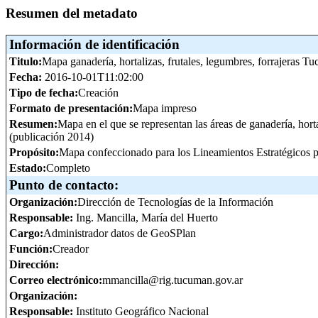
Resumen del metadato
Información de identificación
Titulo:
Mapa ganadería, hortalizas, frutales, legumbres, forrajeras
Fecha:
2016-10-01T11:02:00
Tipo de fecha:
Creación
Formato de presentación:
Mapa impreso
Resumen:
Mapa en el que se representan las áreas de ganadería, hor
(publicación 2014)
Propósito:
Mapa confeccionado para los Lineamientos Estratégicos pa
Estado:
Completo
Punto de contacto:
Organización:
Dirección de Tecnologías de la Información
Responsable:
Ing. Mancilla, María del Huerto
Cargo:
Administrador datos de GeoSPlan
Función:
Creador
Dirección:
Correo electrónico:
mmancilla@rig.tucuman.gov.ar
Organización:
Responsable:
Instituto Geográfico Nacional